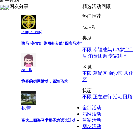
新手帮助
网友分享
精选活动回顾
热门推荐
找活动
tanqisheng
类别：
骑马+美食!!! 休闲好去处“四海马术”
不限
幸福准妈
0-3岁宝
居
消费团购
专家讲堂
区域：
sandk
不限
萝岗区
南沙区
从
区
惊喜的妈网活动，四海马术
状态：
不限
正在进行
活动回顾
全部活动
执着
妈网活动
商家活动
高大上四海马术椰子鸡试吃活动
网友活动