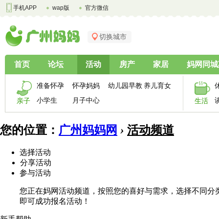
手机APP
wap版
官方微信
切换城市
首页
论坛
活动
房产
家居
妈网同城
准备怀孕
怀孕妈妈
幼儿园早教
养儿育女
小学生
月子中心
亲子
生活
您的位置：
广州妈妈网
›
活动频道
选择活动
分享活动
参与活动
您正在妈网活动频道，按照您的喜好与需求，选择不同分
即可成功报名活动！