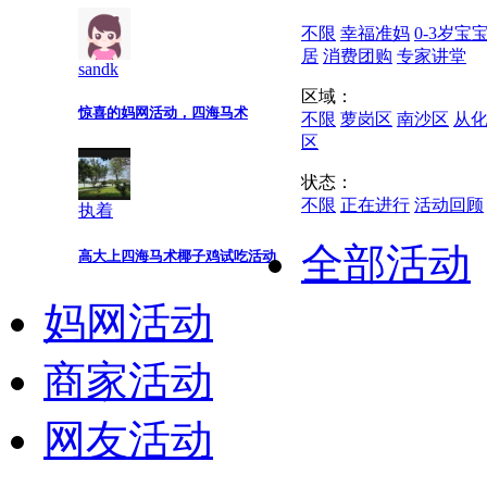
不限
幸福准妈
0-3岁宝
居
消费团购
专家讲堂
sandk
区域：
惊喜的妈网活动，四海马术
不限
萝岗区
南沙区
从
区
状态：
不限
正在进行
活动回顾
执着
全部活动
高大上四海马术椰子鸡试吃活动
妈网活动
商家活动
网友活动