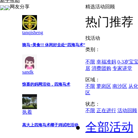
新手帮助
网友分享
精选活动回顾
热门推荐
tanqisheng
找活动
骑马+美食!!! 休闲好去处“四海马术”
类别：
不限
幸福准妈
0-3岁宝
居
消费团购
专家讲堂
sandk
区域：
惊喜的妈网活动，四海马术
不限
萝岗区
南沙区
从
区
状态：
不限
正在进行
活动回顾
执着
全部活动
高大上四海马术椰子鸡试吃活动