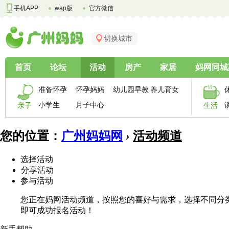
手机APP
wap版
官方微信
切换城市
首页
论坛
活动
房产
家居
妈网同城
准备怀孕
怀孕妈妈
幼儿园早教
养儿育女
小学生
月子中心
亲子
生活
您的位置：
广州妈妈网
›
活动频道
选择活动
分享活动
参与活动
您正在妈网活动频道，按照您的喜好与需求，选择不同分
即可成功报名活动！