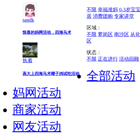
不限
幸福准妈
0-3岁宝
居
消费团购
专家讲堂
sandk
区域：
惊喜的妈网活动，四海马术
不限
萝岗区
南沙区
从
区
状态：
不限
正在进行
活动回顾
执着
全部活动
高大上四海马术椰子鸡试吃活动
妈网活动
商家活动
网友活动