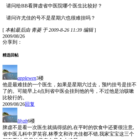
请问给BB看脾虚省中医院哪个医生比较好？
请问许尤佳的号不是星期六也很难挂吗？
[
本帖最后由 青菱 于 2009-8-26 11:39 编辑
]
2009/08/26
分享到：
精选回帖
applewen
3楼
他是最难挂的一个医生，如果是星期六过去，预约挂号是挂不
了的。可能早上4点到省中医会挂到他的号，不过他是治咳嗽
比较行的。
2009/08/26
回复
lilyzh
6楼
脾虚不是看一次医生就搞得掂的,在平时的饮食中还要很注意,
省中医儿科中罗笑容,林季文和许尤佳都不错,我家宝宝这三个