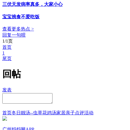
三伏天发病率真多，大家小心
宝宝挑食不爱吃饭
查看更多热点 >
回复一句呗
1/1页
首页
1
尾页
回帖
发表
首页
冬日靓汤--虫草花鸡汤
家居
亲子点评
活动
广州妈妈网APP