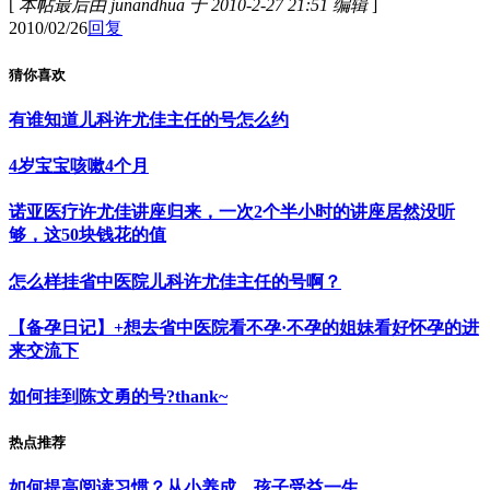
[
本帖最后由 junandhua 于 2010-2-27 21:51 编辑
]
2010/02/26
回复
猜你喜欢
有谁知道儿科许尤佳主任的号怎么约
4岁宝宝咳嗽4个月
诺亚医疗许尤佳讲座归来，一次2个半小时的讲座居然没听
够，这50块钱花的值
怎么样挂省中医院儿科许尤佳主任的号啊？
【备孕日记】+想去省中医院看不孕·不孕的姐妹看好怀孕的进
来交流下
如何挂到陈文勇的号?thank~
热点推荐
如何提高阅读习惯？从小养成，孩子受益一生