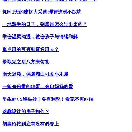
耗时1天的建材大采购 理智选材不踩坑
一地鸡毛的日子，到底是怎么过出来的？
学会温柔沟通，教会孩子与情绪和解
重点班的可否到普通班去？
录取完之后八方来贺礼
雨天逛湖，偶遇湖面可爱小木屋
一箱有份量的鸡蛋—来自妈妈的爱
早生娃VS晚生娃｜各有利弊！看完不再纠结
这样设计的房子如何？
初高衔接到底有没有必要上