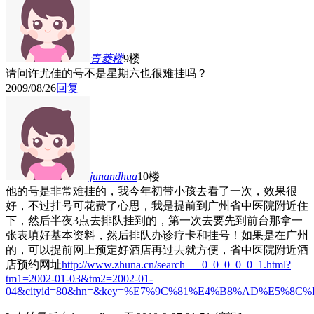
青菱
楼
9楼
请问许尤佳的号不是星期六也很难挂吗？
2009/08/26
回复
junandhua
10楼
他的号是非常难挂的，我今年初带小孩去看了一次，效果很
好，不过挂号可花费了心思，我是提前到广州省中医院附近住
下，然后半夜3点去排队挂到的，第一次去要先到前台那拿一
张表填好基本资料，然后排队办诊疗卡和挂号！如果是在广州
的，可以提前网上预定好酒店再过去就方便，省中医院附近酒
店预约网址
http://www.zhuna.cn/search___0_0_0_0_0_1.html?
tm1=2002-01-03&tm2=2002-01-
04&cityid=80&hn=&key=%E7%9C%81%E4%B8%AD%E5%8C