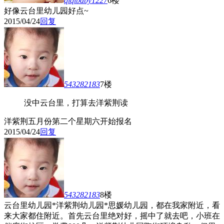
qiqibaby1227
6楼
好像云台里幼儿园好点~
2015/04/24
回复
543282183
7楼
没中云台里，打算去洋紫荆读
洋紫荆五月份第二个星期六开始报名
2015/04/24
回复
543282183
8楼
云台里幼儿园*洋紫荆幼儿园*思媛幼儿园，都在我家附近，看
来大家都住附近。首先云台里绝对好，摇中了就去吧，小班在