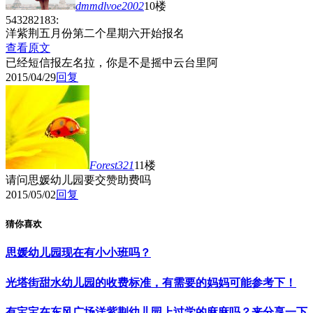
dmmdlvoe2002
10楼
543282183:
洋紫荆五月份第二个星期六开始报名
查看原文
已经短信报左名拉，你是不是摇中云台里阿
2015/04/29
回复
Forest321
11楼
请问思媛幼儿园要交赞助费吗
2015/05/02
回复
猜你喜欢
思媛幼儿园现在有小小班吗？
光塔街甜水幼儿园的收费标准，有需要的妈妈可能参考下！
有宝宝在东风广场洋紫荆幼儿园上过学的麻麻吗？来分享一下