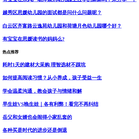
越秀区思媛幼儿园的面试都是问什么问题呢？
白云区齐富路云逸苑幼儿园和荷塘月色幼儿园哪个好？
有宝宝在思媛读书的妈妈么?
热点推荐
耗时1天的建材大采购 理智选材不踩坑
如何提高阅读习惯？从小养成，孩子受益一生
学会温柔沟通，教会孩子与情绪和解
早生娃VS晚生娃｜各有利弊！看完不再纠结
岳父和女婿也会闹得小家乱套的
各种买是时代的进步还是倒退