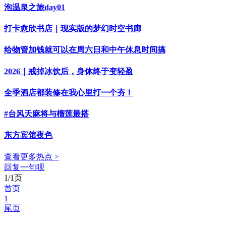
泡温泉之旅day01
打卡愈欣书店｜现实版的梦幻时空书廊
给物管加钱就可以在周六日和中午休息时间搞
2026｜戒掉冰饮后，身体终于变轻盈
全季酒店都装修在我心里打一个夯！
#台风天麻将与榴莲最搭
东方宾馆夜色
查看更多热点 >
回复一句呗
1/1页
首页
1
尾页